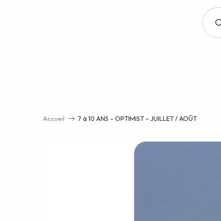
Aller
au
contenu
principal
Accueil
7 à 10 ANS – OPTIMIST – JUILLET / AOÛT