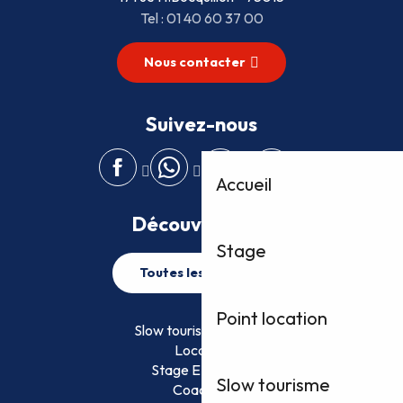
Tel : 01 40 60 37 00
Nous contacter
Suivez-nous
Accueil
Découvrez plus
Stage
Toutes les activités
Point location
Slow tourisme FFVoile
Location
Stage EFVoile
Slow tourisme
Coaching