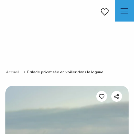
Aller
au
contenu
Voir les favoris
principal
Accueil
Balade privatisée en voilier dans la lagune