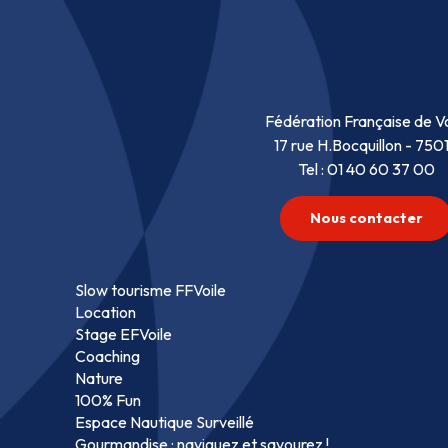
Fédération Française de Vo
17 rue H.Bocquillon - 750
Tel : 01 40 60 37 00
Nous contacter
Slow tourisme FFVoile
Location
Stage EFVoile
Coaching
Nature
100% Fun
Espace Nautique Surveillé
Gourmandise : naviguez et savourez !