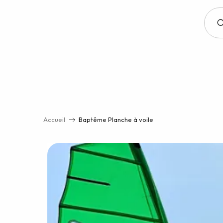
Aller
au
contenu
principal
Accueil
Baptême Planche à voile