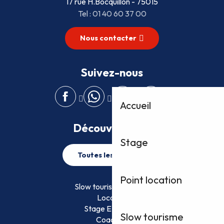
17 rue H.Bocquillon - 75015
Tel : 01 40 60 37 00
Nous contacter
Suivez-nous
Accueil
Découvrez plus
Stage
Toutes les activités
Point location
Slow tourisme FFVoile
Location
Stage EFVoile
Slow tourisme
Coaching