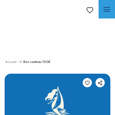
Aller
au
contenu
Voir les favoris
principal
Accueil
Bon cadeau 100€