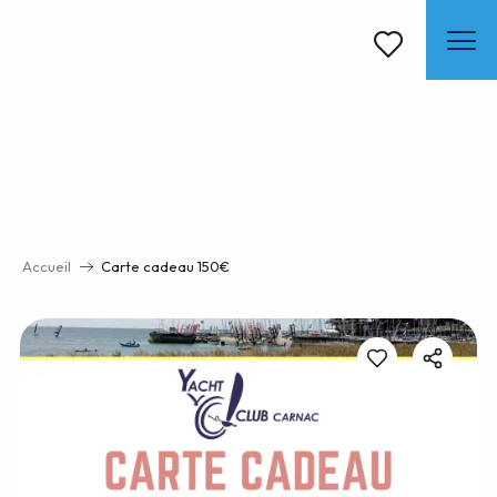
Aller
au
contenu
Voir les favoris
principal
Accueil
Carte cadeau 150€