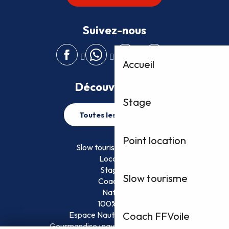
Suivez-nous
Accueil
Découvrez plus
Stage
Toutes les activités
Point location
Slow tourisme FFVoile
Location
Stage
Slow tourisme
Coaching
Nature
100% Fun
Espace Nautique Surveillé
Coach FFVoile
Gourmandise : naviguez et savourez !