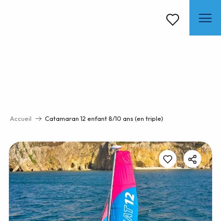
Aller
au
contenu
Voir les favoris
principal
Accueil
Catamaran 12 enfant 8/10 ans (en triple)