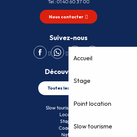
Tel : 01 40 60 37 00
Nous contacter
Suivez-nous
Accueil
Découvrez plus
Stage
Toutes les activités
Point location
Slow tourisme FFVoile
Location
Stage
Slow tourisme
Coaching
Nature