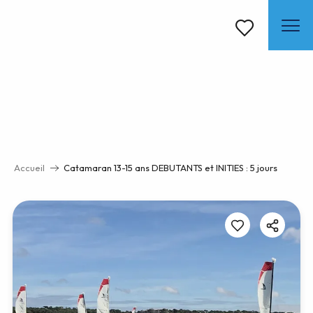
Aller
au
contenu
Voir les favoris
principal
Accueil
Catamaran 13-15 ans DEBUTANTS et INITIES : 5 jours