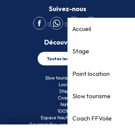
Suivez-nous
Accueil
Découvrez plus
Stage
Toutes les activités
Point location
Slow tourisme FFVoile
Location
Stage
Slow tourisme
Coaching
Nature
100% Fun
Espace Nautique Surveillé
Coach FFVoile
Gourmandise : naviguez et savourez !