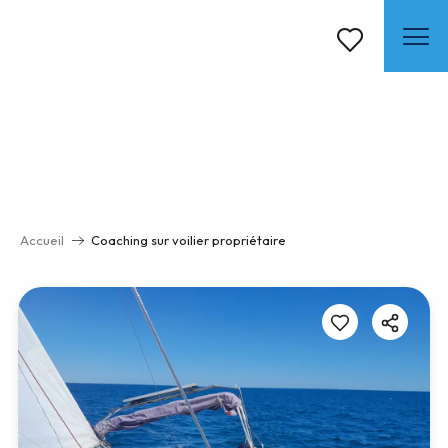
Aller
au
contenu
Voir les favoris
principal
Accueil
Coaching sur voilier propriétaire