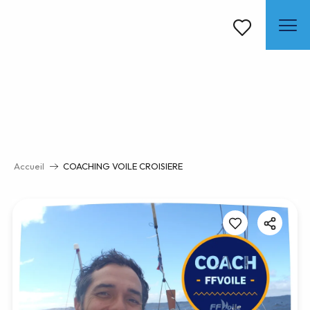
Aller
au
contenu
Voir les favoris
principal
Accueil
COACHING VOILE CROISIERE