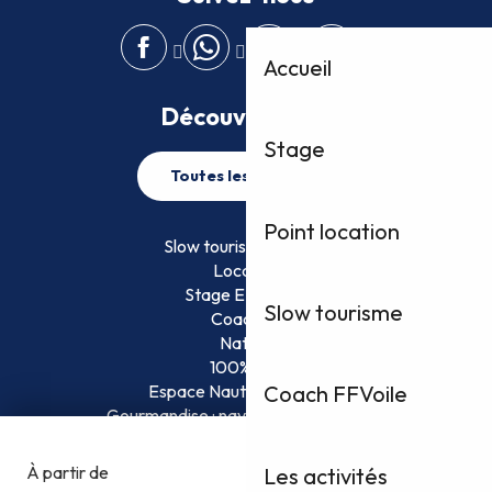
Accueil
Découvrez plus
Stage
Toutes les activités
Point location
Slow tourisme FFVoile
Location
Stage EFVoile
Slow tourisme
Coaching
Nature
100% Fun
Espace Nautique Surveillé
Coach FFVoile
Gourmandise : naviguez et savourez !
Les activités