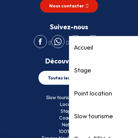
Nous contacter
Suivez-nous
Accueil
Découvrez plus
Stage
Toutes les activités
Point location
Slow tourisme FFVoile
Location
Stage
Slow tourisme
Coaching
Nature
100% Fun
Espace Nautique Surveillé