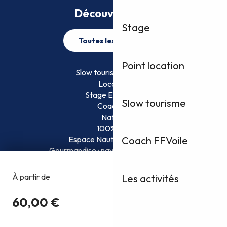
Découvrez plus
Stage
Toutes les activités
Point location
Slow tourisme FFVoile
Location
Stage EFVoile
Slow tourisme
Coaching
Nature
100% Fun
Espace Nautique Surveillé
Coach FFVoile
Gourmandise : naviguez et savourez !
Les activités
Copyright @2026
Conditions Générales d’Utilisation
Politique de confidentialité
Mentions légales
Plan du site