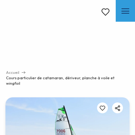
Aller
au
contenu
Voir les favoris
principal
Accueil
Cours particulier de catamaran, dériveur, planche à voile et
wingfoil