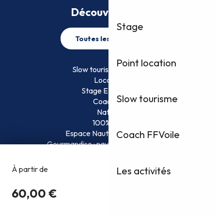
Découvrez plus
Stage
Toutes les activités
Point location
Slow tourisme FFVoile
Location
Stage EFVoile
Slow tourisme
Coaching
Nature
100% Fun
Espace Nautique Surveillé
Coach FFVoile
Gourmandise : naviguez et savourez !
Les activités
Copyright @2026
Conditions Générales d’Utilisation
Politique de confidentialité
Mentions légales
Plan du site