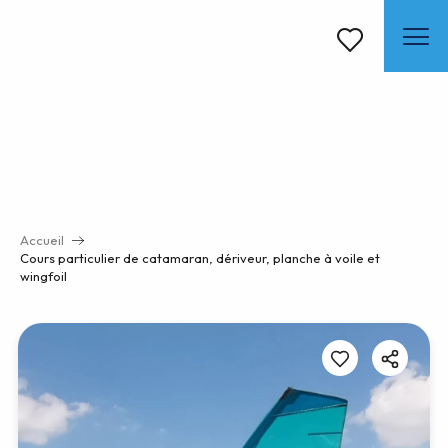
Aller
au
contenu
Voir les favoris
principal
Accueil
Cours particulier de catamaran, dériveur, planche à voile et
wingfoil