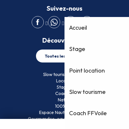
Suivez-nous
Accueil
Découvrez plus
Stage
Toutes les activités
Point location
Slow tourisme FFVoile
Location
Stage
Slow tourisme
Coaching
Nature
100% Fun
Espace Nautique Surveillé
Coach FFVoile
Gourmandise : naviguez et savourez !