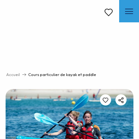
Aller
au
contenu
Voir les favoris
principal
Accueil
Cours particulier de kayak et paddle