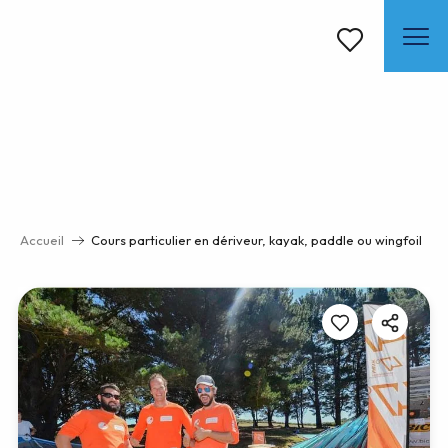
Aller
au
contenu
Voir les favoris
principal
Accueil
Cours particulier en dériveur, kayak, paddle ou wingfoil