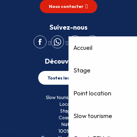
Nous contacter
Suivez-nous
Accueil
Découvrez plus
Stage
Toutes les activités
Point location
Slow tourisme FFVoile
Location
Stage
Slow tourisme
Coaching
Nature
100% Fun