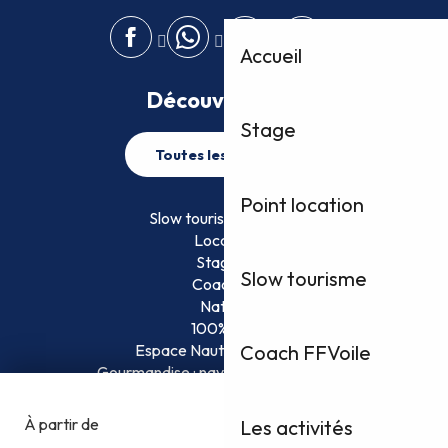
Accueil
Découvrez plus
Stage
Toutes les activités
Point location
Slow tourisme FFVoile
Location
Stage
Slow tourisme
Coaching
Nature
100% Fun
Espace Nautique Surveillé
Coach FFVoile
Gourmandise : naviguez et savourez !
Les activités