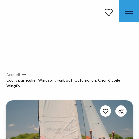
Aller
au
contenu
Voir les favoris
principal
Accueil
Cours particulier Windsurf, Funboat, Catamaran, Char à voile,
Wingfoil