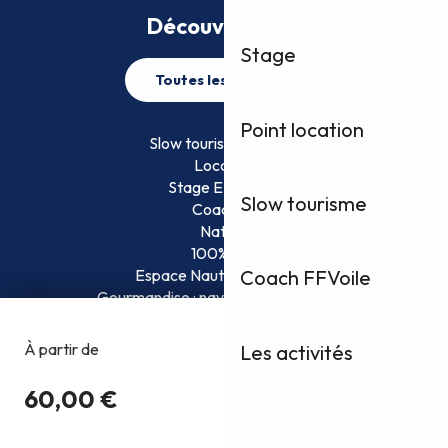
Découvrez plus
Stage
Toutes les activités
Point location
Slow tourisme FFVoile
Location
Stage EFVoile
Slow tourisme
Coaching
Nature
100% Fun
Espace Nautique Surveillé
Coach FFVoile
Gourmandise : naviguez et savourez !
Les activités
Copyright @2026
Conditions Générales d’Utilisation
Politique de confidentialité
Mentions légales
Plan du site