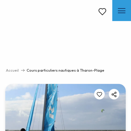
Aller
au
contenu
Voir les favoris
principal
Accueil
Cours particuliers nautiques à Tharon-Plage