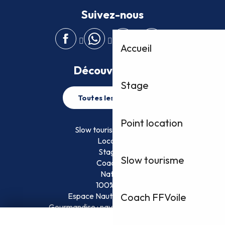
Suivez-nous
Accueil
Découvrez plus
Stage
Toutes les activités
Point location
Slow tourisme FFVoile
Location
Stage
Slow tourisme
Coaching
Nature
100% Fun
Espace Nautique Surveillé
Coach FFVoile
Gourmandise : naviguez et savourez !