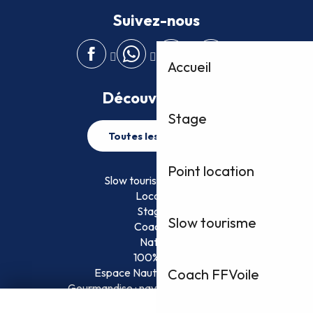
Suivez-nous
Accueil
Découvrez plus
Stage
Toutes les activités
Point location
Slow tourisme FFVoile
Location
Stage
Slow tourisme
Coaching
Nature
100% Fun
Espace Nautique Surveillé
Coach FFVoile
Gourmandise : naviguez et savourez !