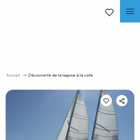
Aller
au
contenu
Voir les favoris
principal
Accueil
Découverte de la lagune à la voile