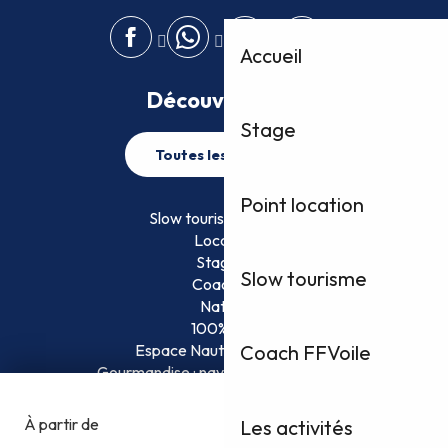
Accueil
Découvrez plus
Stage
Toutes les activités
Point location
Slow tourisme FFVoile
Location
Stage
Slow tourisme
Coaching
Nature
100% Fun
Espace Nautique Surveillé
Coach FFVoile
Gourmandise : naviguez et savourez !
Les activités