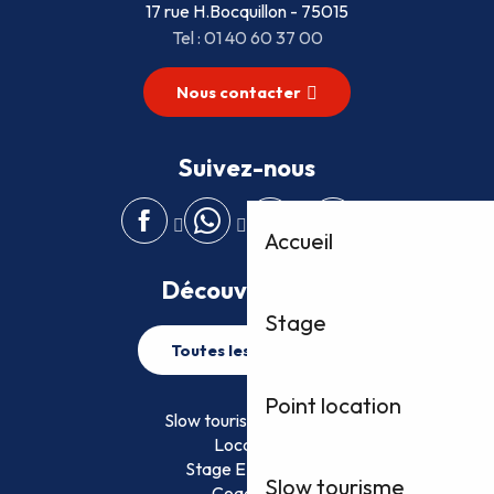
17 rue H.Bocquillon - 75015
Tel : 01 40 60 37 00
Nous contacter
Suivez-nous
Accueil
Découvrez plus
Stage
Toutes les activités
Point location
Slow tourisme FFVoile
Location
Stage EFVoile
Slow tourisme
Coaching