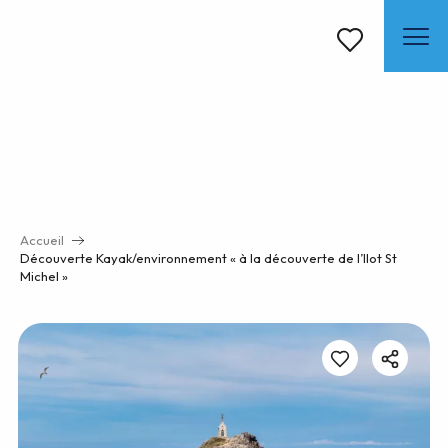
Aller
au
contenu
Voir les favoris
principal
Accueil
Découverte Kayak/environnement « à la découverte de l’Ilot St
Michel »