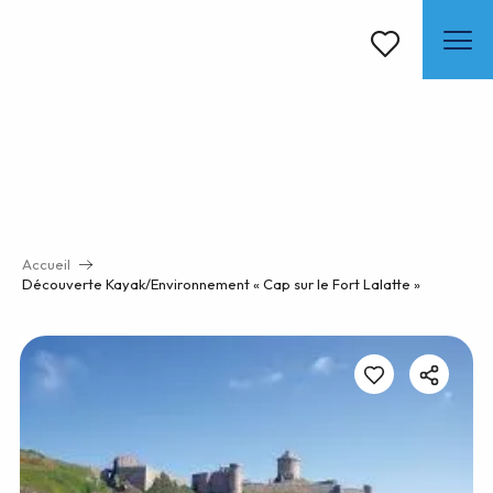
Aller
au
contenu
Voir les favoris
principal
Accueil
Découverte Kayak/Environnement « Cap sur le Fort Lalatte »