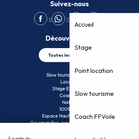
Suivez-nous
Accueil
Découvrez plus
Stage
Toutes les activités
Point location
Slow tourisme FFVoile
Location
Stage EFVoile
Slow tourisme
Coaching
Nature
100% Fun
Espace Nautique Surveillé
Coach FFVoile
Gourmandise : naviguez et savourez !