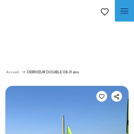
Aller
au
contenu
Voir les favoris
principal
Accueil
DERIVEUR DOUBLE 08-11 ans