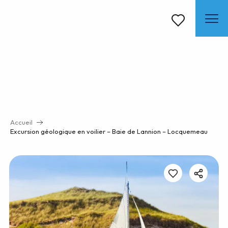
Aller
au
contenu
Voir les favoris
principal
Accueil
Excursion géologique en voilier – Baie de Lannion – Locquemeau