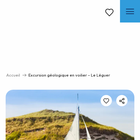
Aller
au
contenu
Voir les favoris
principal
Accueil
Excursion géologique en voilier – Le Léguer