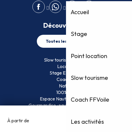
Accueil
Découvrez plus
Stage
Toutes les activités
Point location
Slow tourisme FFVoile
Location
Stage EFVoile
Slow tourisme
Coaching
Nature
100% Fun
Espace Nautique Surveillé
Coach FFVoile
Gourmandise : naviguez et savourez !
Les activités