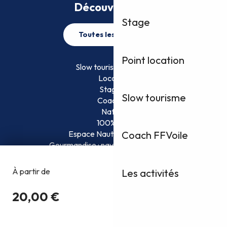
Découvrez plus
Stage
Toutes les activités
Point location
Slow tourisme FFVoile
Location
Stage
Slow tourisme
Coaching
Nature
100% Fun
Espace Nautique Surveillé
Coach FFVoile
Gourmandise : naviguez et savourez !
Les activités
Copyright @2026
Conditions Générales d’Utilisation
Politique de confidentialité
Mentions légales
Plan du site