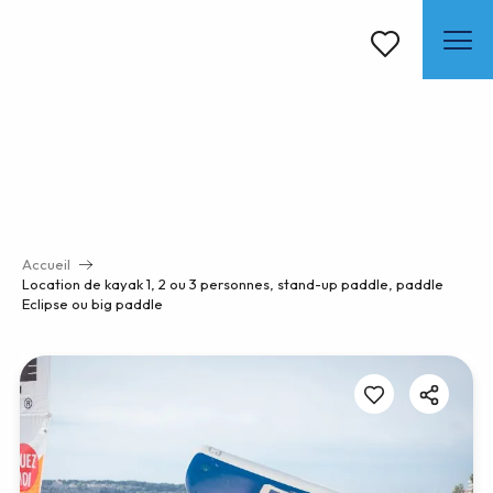
Aller
au
contenu
Voir les favoris
principal
Accueil
Location de kayak 1, 2 ou 3 personnes, stand-up paddle, paddle
Eclipse ou big paddle