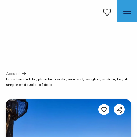
Aller
au
contenu
Voir les favoris
principal
Accueil
Location de kite, planche à voile, windsurf, wingfoil, paddle, kayak
simple et double, pédalo