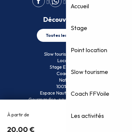
Accueil
Découvrez plus
Stage
Toutes les activités
Point location
Slow tourisme FFVoile
Location
Stage EFVoile
Slow tourisme
Coaching
Nature
100% Fun
Espace Nautique Surveillé
Coach FFVoile
Gourmandise : naviguez et savourez !
Les activités
Copyright @2026
Conditions Générales d’Utilisation