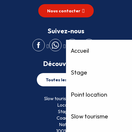
Nous contacter
Suivez-nous
Accueil
Découvrez plus
Stage
Toutes les activités
Point location
Slow tourisme FFVoile
Location
Stage
Slow tourisme
Coaching
Nature
100% Fun