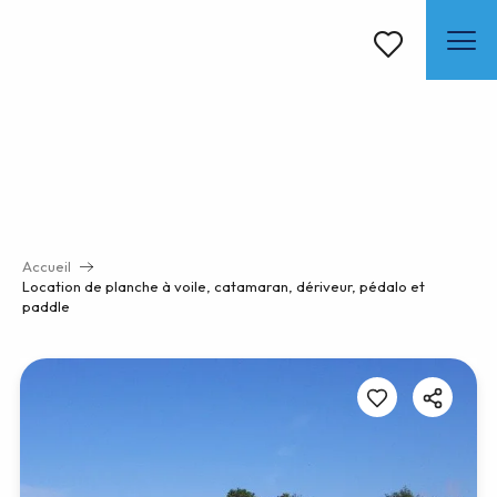
Aller
au
contenu
Voir les favoris
principal
Accueil
Location de planche à voile, catamaran, dériveur, pédalo et
paddle