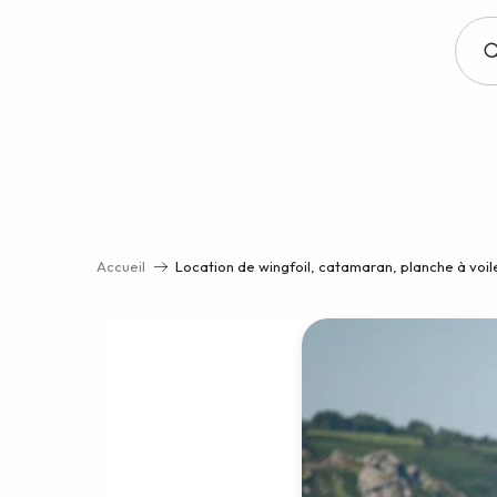
Aller
au
contenu
principal
Accueil
Location de wingfoil, catamaran, planche à voile