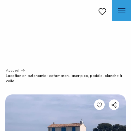
Aller
au
contenu
Voir les favoris
principal
Accueil
Location en autonomie : catamaran, laser pico, paddle, planche à
voile…