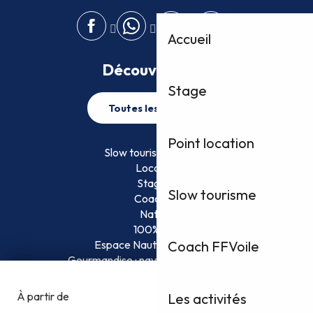
Accueil
Découvrez plus
Stage
Toutes les activités
Point location
Slow tourisme FFVoile
Location
Stage
Slow tourisme
Coaching
Nature
100% Fun
Espace Nautique Surveillé
Coach FFVoile
Gourmandise : naviguez et savourez !
Les activités