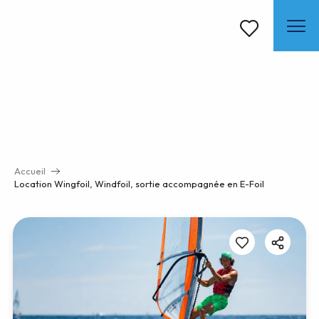
Aller
au
contenu
Voir les favoris
principal
Accueil
Location Wingfoil, Windfoil, sortie accompagnée en E-Foil