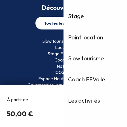
Découvrez plus
Stage
Toutes les activités
Point location
Slow tourisme FFVoile
Location
Stage EFVoile
Slow tourisme
Coaching
Nature
100% Fun
Espace Nautique Surveillé
Coach FFVoile
Gourmandise : naviguez et savourez !
Les activités
Copyright @2026
Conditions Générales d’Utilisation
Politique de confidentialité
Mentions légales
Plan du site