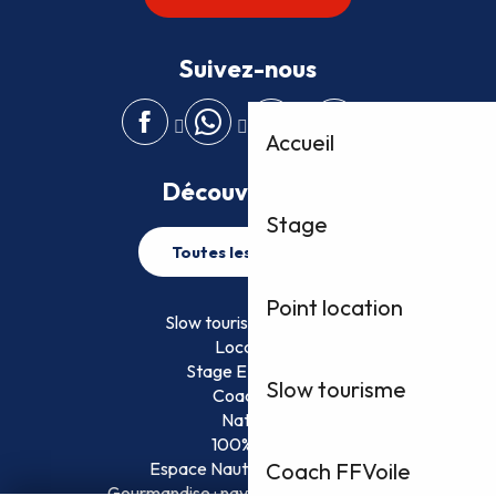
Suivez-nous
Accueil
Découvrez plus
Stage
Toutes les activités
Point location
Slow tourisme FFVoile
Location
Stage EFVoile
Slow tourisme
Coaching
Nature
100% Fun
Espace Nautique Surveillé
Coach FFVoile
Gourmandise : naviguez et savourez !