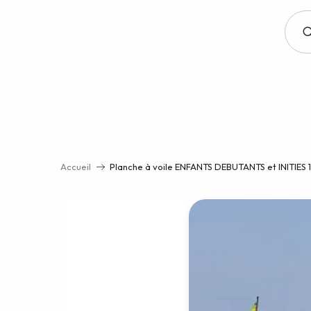
Aller
au
contenu
principal
Accueil
Planche à voile ENFANTS DEBUTANTS et INITIES 10