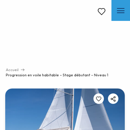
Aller
au
contenu
Voir les favoris
principal
Accueil
Progression en voile habitable – Stage débutant – Niveau 1