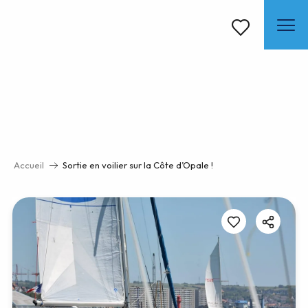
Aller
au
contenu
Voir les favoris
principal
Accueil
Sortie en voilier sur la Côte d’Opale !