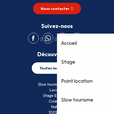
Nous contacter
Suivez-nous
Accueil
Découvrez plus
Stage
Toutes les activités
Point location
Slow tourisme FFVoile
Location
Stage EFVoile
Slow tourisme
Coaching
Nature
100% Fun