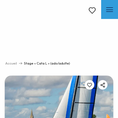
Aller
au
contenu
Voir les favoris
principal
Accueil
Stage « Cata L » (ado/adulte)