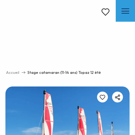
Aller
au
contenu
Voir les favoris
principal
Accueil
Stage catamaran (11-14 ans) Topaz 12 été