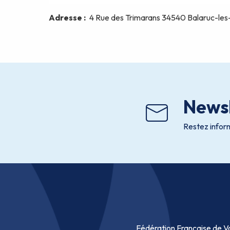
Newsl
Restez inform
Fédération Française de Vo