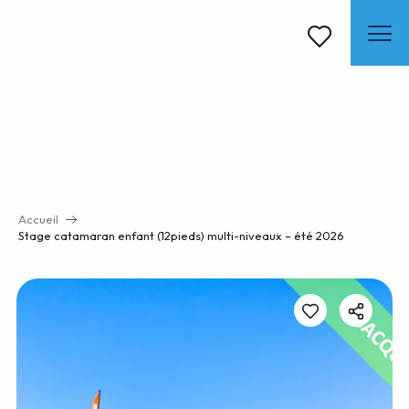
Aller
au
contenu
Voir les favoris
principal
Accueil
Stage catamaran enfant (12pieds) multi-niveaux – été 2026