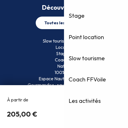
Découvrez plus
Stage
Toutes les activités
Point location
Slow tourisme FFVoile
Location
Stage
Slow tourisme
Coaching
Nature
100% Fun
Coach FFVoile
Espace Nautique Surveillé
Gourmandise : naviguez et savourez !
Les activités
Copyright @2026
Conditions Générales d’Utilisation
Politique de confidentialité
Mentions légales
Plan du site