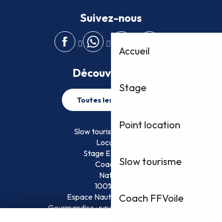
Suivez-nous
Accueil
Découvrez plus
Stage
Toutes les activités
Point location
Slow tourisme FFVoile
Location
Stage EFVoile
Slow tourisme
Coaching
Nature
100% Fun
Espace Nautique Surveillé
Coach FFVoile
Gourmandise : naviguez et savourez !