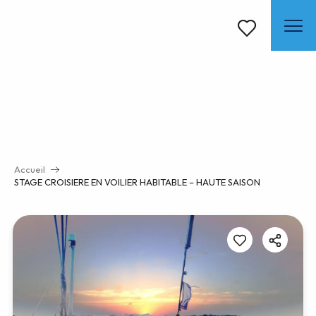
Aller
au
contenu
Voir les favoris
principal
Accueil
STAGE CROISIERE EN VOILIER HABITABLE – HAUTE SAISON