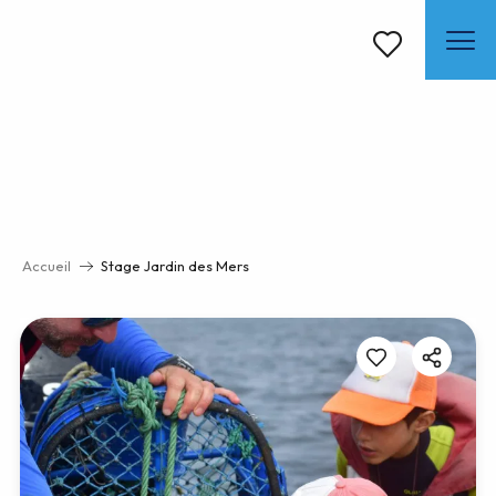
Aller
au
contenu
Voir les favoris
principal
Accueil
Stage Jardin des Mers