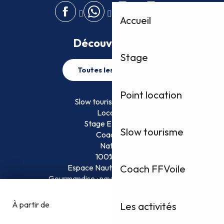
Accueil
Découvrez plus
Stage
Toutes les activités
Point location
Slow tourisme FFVoile
Location
Stage EFVoile
Slow tourisme
Coaching
Nature
100% Fun
Espace Nautique Surveillé
Coach FFVoile
Gourmandise : naviguez et savourez !
Les activités