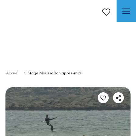
Aller
au
contenu
Voir les favoris
principal
Accueil
Stage Moussaillon après-midi