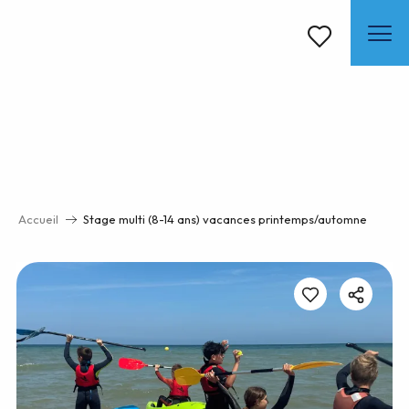
Aller
au
contenu
Voir les favoris
principal
Accueil
Stage multi (8-14 ans) vacances printemps/automne