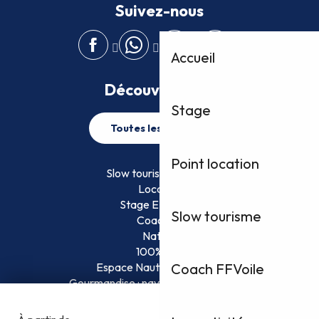
Suivez-nous
Accueil
Découvrez plus
Stage
Toutes les activités
Point location
Slow tourisme FFVoile
Location
Stage EFVoile
Slow tourisme
Coaching
Nature
100% Fun
Espace Nautique Surveillé
Coach FFVoile
Gourmandise : naviguez et savourez !