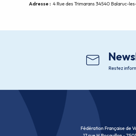
Newsl
Restez inform
Fédération Française de Vo
17 rue H.Bocquillon - 750