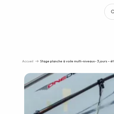
Aller
au
contenu
principal
Accueil
Stage planche à voile multi-niveaux- 3 jours – é